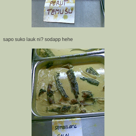
sapo suko lauk ni? sodapp hehe