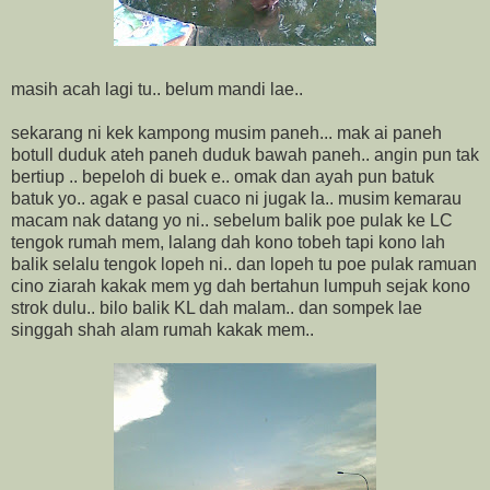
masih acah lagi tu.. belum mandi lae..
sekarang ni kek kampong musim paneh... mak ai paneh
botull duduk ateh paneh duduk bawah paneh.. angin pun tak
bertiup .. bepeloh di buek e.. omak dan ayah pun batuk
batuk yo.. agak e pasal cuaco ni jugak la.. musim kemarau
macam nak datang yo ni.. sebelum balik poe pulak ke LC
tengok rumah mem, lalang dah kono tobeh tapi kono lah
balik selalu tengok lopeh ni.. dan lopeh tu poe pulak ramuan
cino ziarah kakak mem yg dah bertahun lumpuh sejak kono
strok dulu.. bilo balik KL dah malam.. dan sompek lae
singgah shah alam rumah kakak mem..