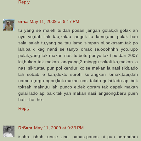
Reply
erna
May 11, 2009 at 9:17 PM
tu yang se maleh tu,dah posan jangan golak,di golak an
nyo yo,dah tak tau,kalau jangek tu lamo,apo pulak bau
salai,salah tu,yang se tau lamo simpan ni,pokasam.tak po
lah,balik kag nanti se tanyo omak se,ooohhhh yoo,lupo
pulak,yang tak makan nasi tu,boto punyo,tak tipu,dari 2007
lai,bukan tak makan langsong,2 minggu sokali ko,makan la
nasi sikit,atau pun poi kenduri ko,se makan la nasi sikit,ado
lah sobab e kan,dokto suroh kurangkan lomak,tapi,dah
namo e,org nogori,kok makan nasi takdo gulai lado api,bek
toksah makn,tu lah punco e,dek goram tak dapek makan
gulai lado api,baik tak yah makan nasi langsong,baru pueh
hati...he..he...
Reply
DrSam
May 11, 2009 at 9:33 PM
ishhh...ishhh...uncle zino. panas-panas ni pun berendam