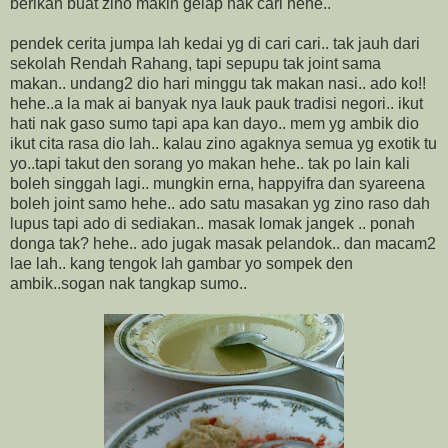
berikan buat zino makin gelap nak cari hehe..
pendek cerita jumpa lah kedai yg di cari cari.. tak jauh dari
sekolah Rendah Rahang, tapi sepupu tak joint sama
makan.. undang2 dio hari minggu tak makan nasi.. ado ko!!
hehe..a la mak ai banyak nya lauk pauk tradisi negori.. ikut
hati nak gaso sumo tapi apa kan dayo.. mem yg ambik dio
ikut cita rasa dio lah.. kalau zino agaknya semua yg exotik tu
yo..tapi takut den sorang yo makan hehe.. tak po lain kali
boleh singgah lagi.. mungkin erna, happyifra dan syareena
boleh joint samo hehe.. ado satu masakan yg zino raso dah
lupus tapi ado di sediakan.. masak lomak jangek .. ponah
donga tak? hehe.. ado jugak masak pelandok.. dan macam2
lae lah.. kang tengok lah gambar yo sompek den
ambik..sogan nak tangkap sumo..