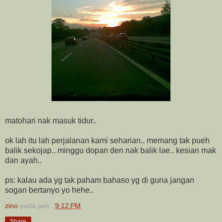
matohari nak masuk tidur..
ok lah itu lah perjalanan kami seharian.. memang tak pueh
balik sekojap.. minggu dopan den nak balik lae.. kesian mak
dan ayah..
ps: kalau ada yg tak paham bahaso yg di guna jangan
sogan bertanyo yo hehe..
zino
pada jam..
9:12 PM
Share