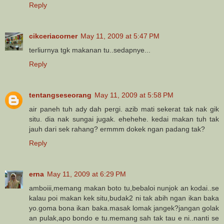
Reply
cikceriacorner
May 11, 2009 at 5:47 PM
terliurnya tgk makanan tu..sedapnye...
Reply
tentangseseorang
May 11, 2009 at 5:58 PM
air paneh tuh ady dah pergi. azib mati sekerat tak nak gik
situ. dia nak sungai jugak. ehehehe. kedai makan tuh tak
jauh dari sek rahang? ermmm dokek ngan padang tak?
Reply
erna
May 11, 2009 at 6:29 PM
amboiii,memang makan boto tu,bebaloi nunjok an kodai..se
kalau poi makan kek situ,budak2 ni tak abih ngan ikan baka
yo.goma bona ikan baka.masak lomak jangek?jangan golak
an pulak,apo bondo e tu.memang sah tak tau e ni..nanti se