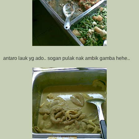
antaro lauk yg ado.. sogan pulak nak ambik gamba hehe..