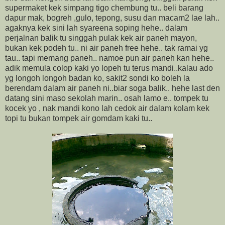
supermaket kek simpang tigo chembung tu.. beli barang
dapur mak, bogreh ,gulo, tepong, susu dan macam2 lae lah..
agaknya kek sini lah syareena soping hehe.. dalam
perjalnan balik tu singgah pulak kek air paneh mayon,
bukan kek podeh tu.. ni air paneh free hehe.. tak ramai yg
tau.. tapi memang paneh.. namoe pun air paneh kan hehe..
adik memula colop kaki yo lopeh tu terus mandi..kalau ado
yg longoh longoh badan ko, sakit2 sondi ko boleh la
berendam dalam air paneh ni..biar soga balik.. hehe last den
datang sini maso sekolah marin.. osah lamo e.. tompek tu
kocek yo , nak mandi kono lah cedok air dalam kolam kek
topi tu bukan tompek air gomdam kaki tu..