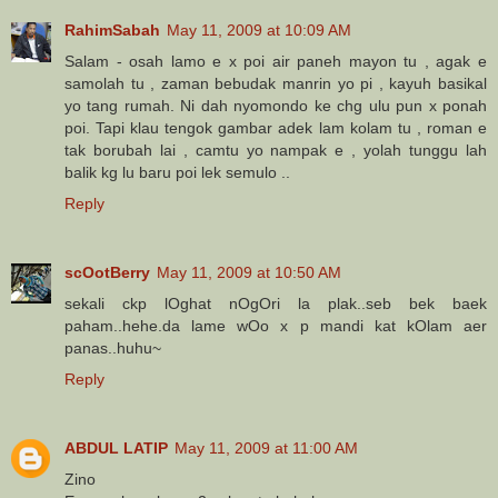
RahimSabah
May 11, 2009 at 10:09 AM
Salam - osah lamo e x poi air paneh mayon tu , agak e
samolah tu , zaman bebudak manrin yo pi , kayuh basikal
yo tang rumah. Ni dah nyomondo ke chg ulu pun x ponah
poi. Tapi klau tengok gambar adek lam kolam tu , roman e
tak borubah lai , camtu yo nampak e , yolah tunggu lah
balik kg lu baru poi lek semulo ..
Reply
scOotBerry
May 11, 2009 at 10:50 AM
sekali ckp lOghat nOgOri la plak..seb bek baek
paham..hehe.da lame wOo x p mandi kat kOlam aer
panas..huhu~
Reply
ABDUL LATIP
May 11, 2009 at 11:00 AM
Zino