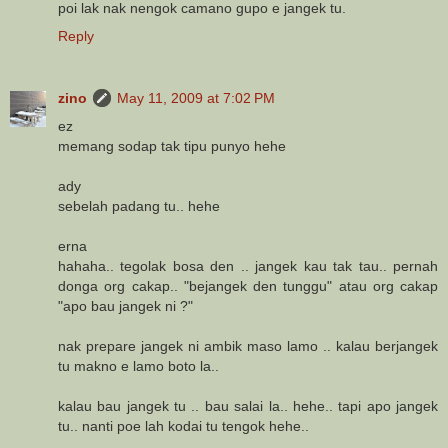
poi lak nak nengok camano gupo e jangek tu.
Reply
zino
May 11, 2009 at 7:02 PM
ez
memang sodap tak tipu punyo hehe
ady
sebelah padang tu.. hehe
erna
hahaha.. tegolak bosa den .. jangek kau tak tau.. pernah
donga org cakap.. "bejangek den tunggu" atau org cakap
"apo bau jangek ni ?"
nak prepare jangek ni ambik maso lamo .. kalau berjangek
tu makno e lamo boto la..
kalau bau jangek tu .. bau salai la.. hehe.. tapi apo jangek
tu.. nanti poe lah kodai tu tengok hehe..