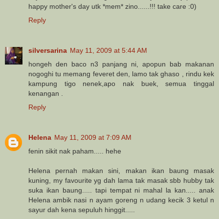
happy mother's day utk *mem* zino......!!! take care :0)
Reply
silversarina
May 11, 2009 at 5:44 AM
hongeh den baco n3 panjang ni, apopun bab makanan
nogoghi tu memang feveret den, lamo tak ghaso , rindu kek
kampung tigo nenek,apo nak buek, semua tinggal
kenangan .
Reply
Helena
May 11, 2009 at 7:09 AM
fenin sikit nak paham..... hehe
Helena pernah makan sini, makan ikan baung masak
kuning, my favourite yg dah lama tak masak sbb hubby tak
suka ikan baung..... tapi tempat ni mahal la kan..... anak
Helena ambik nasi n ayam goreng n udang kecik 3 ketul n
sayur dah kena sepuluh hinggit.....