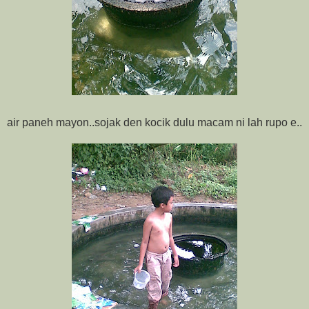
air paneh mayon..sojak den kocik dulu macam ni lah rupo e..