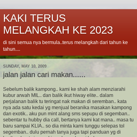
KAKI TERUS
MELANGKAH KE 2023
di sini semua nya bermula..terus melangkah dari tahun ke
tahun....
SUNDAY, MAY 10, 2009
jalan jalan cari makan......
Sebelum balik kampong.. kami ke shah alam menziarahi
kubur arwah MIL.. dan balik ikut hiway elite.. dalam
perjalanan balik tu teringat nak makan di seremban.. kata
nya ada satu kedai yg menjual beranika masakan kampong
dan exotik.. aku pun mint alang sms sepupu di segemban..
sebentar tu hubby dia call, bertanya kami kat mana.. masa tu
baru sampai KLIA.. so dia minta kami tunggu selepas tol
segemban.. dulu pernah tanya juga tapi panduan yg di